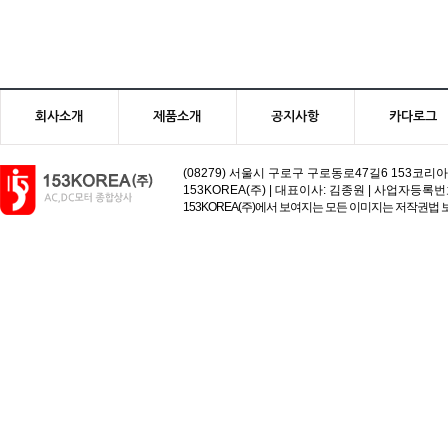
회사소개
제품소개
공지사항
카다로그
(08279) 서울시 구로구 구로동로47길6 153코리아빌딩 | 고객
153KOREA(주) | 대표이사: 김종원 | 사업자등록번호:113-81
153KOREA(주)에서 보여지는 모든 이미지는 저작권법