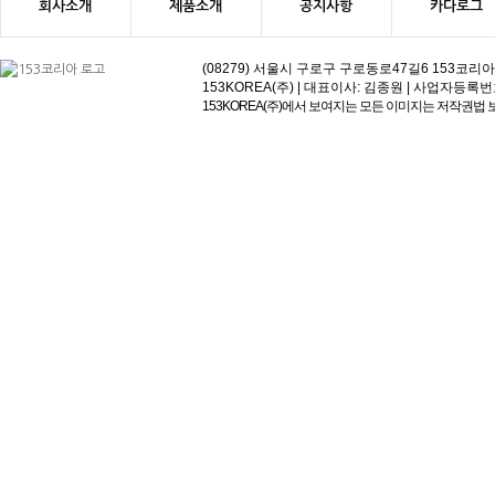
회사소개
제품소개
공지사항
카다로그
(08279) 서울시 구로구 구로동로47길6 153코리아빌딩 | 고객
SP-20RF
153KOREA(주) | 대표이사: 김종원 | 사업자등록번호:113-81
153KOREA(주)에서 보여지는 모든 이미지는 저작권법
SP-42RD(MIDDLE)