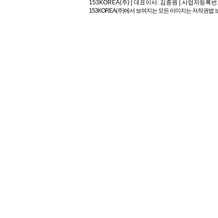
153KOREA(주) | 대표이사: 김종원 | 사업자등록번호:113-81
153KOREA(주)에서 보여지는 모든 이미지는 저작권법