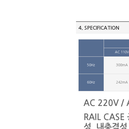
4. SPECIFICATION
AC 110V
50Hz
308mA
60Hz
242mA
AC 220V / 
RAIL CAS
성, 내충격성