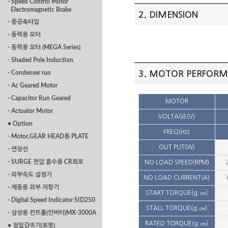
- Speed Control Motor
Electromagnetic Brake
2. DIMENSION
- 중공축타입
- 동력용 모터
- 동력용 모터 (MEGA Series)
- Shaded Pole Induction
3. MOTOR PERFORM
- Condenser run
- Ac Geared Motor
- Capacitor Run Geared
MOTOR
- Actuator Motor
VOLTAGE(V)
• Option
FREQ(Hz)
- Motor,GEAR HEAD용 PLATE
OUT PUT(W)
- 연장선
- SURGE 전압 흡수용 CR회로
NO LOAD SPEED(RPM)
- 외부속도 설정기
NO LOAD CURRENT(A)
- 제동용 외부 저항기
START TORQUE(g.㎝)
- Digital Speed Indicator SID250
STALL TORQUE(g.㎝)
- 삼상용 컨트롤(인버터)MX-3000A
RATED TORQUE(g.㎝)
• 정밀감속기(로봇)