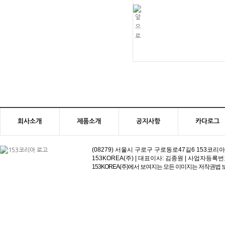
KGR
회사소개
제품소개
공지사항
카다로그
(08279) 서울시 구로구 구로동로47길6 153코리아빌딩 | 고객
153KOREA(주) | 대표이사: 김종원 | 사업자등록번호:113-81
153KOREA(주)에서 보여지는 모든 이미지는 저작권법