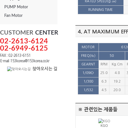
RATED SPEED(g.㎝)
PUMP Motor
RUNNING TIME
Fan Motor
4. AT MAXIMUM EFFI
CUSTOMER
CENTER
02-2613-6124
02-6949-6125
MOTOR
612
FAX : 02-2613-6151
FREQ(㎐)
50
E-mail :153korea@153korea.co.kr
GEARNT
RPM
Kg.Cm
찾아오시는 길
1/096>
25.0
4.8
1/380
6.3
19.2
1/532
4.5
20.0
※ 관련있는 제품들
KGO