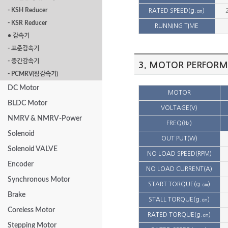
- KSH Reducer
RATED SPEED(g.㎝)
- KSR Reducer
RUNNING TIME
• 감속기
- 표준감속기
- 중간감속기
3. MOTOR PERFORM
- PCMRV(웜감속기)
DC Motor
MOTOR
BLDC Motor
VOLTAGE(V)
NMRV & NMRV-Power
FREQ(㎐)
Solenoid
OUT PUT(W)
Solenoid VALVE
NO LOAD SPEED(RPM)
Encoder
NO LOAD CURRENT(A)
Synchronous Motor
START TORQUE(g.㎝)
Brake
STALL TORQUE(g.㎝)
Coreless Motor
RATED TORQUE(g.㎝)
Stepping Motor